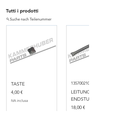
Tutti i prodotti
Suche nach Teilenummer
135700210050
TASTE
Prezzo
LEITUNG
4,00 €
ENDSTUECK
IVA inclusa
Prezzo
18,00 €
IVA inclusa