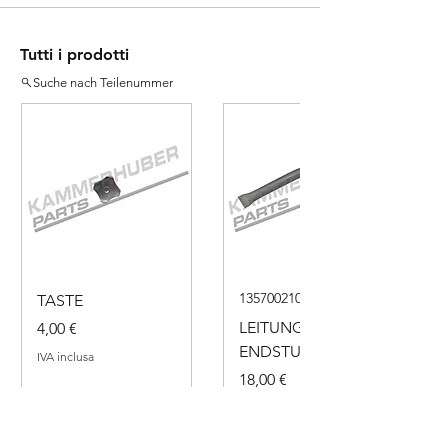
Tutti i prodotti
Suche nach Teilenummer
135700210050
TASTE
Prezzo
LEITUNG
4,00 €
ENDSTUECK
IVA inclusa
Prezzo
18,00 €
IVA inclusa