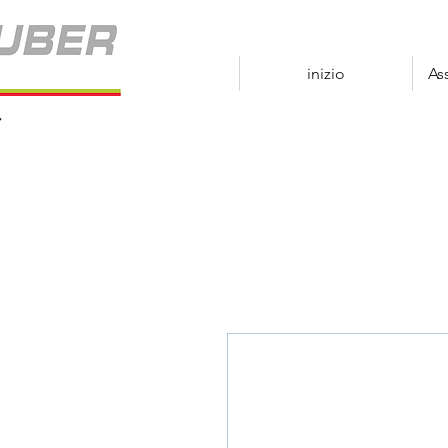
inizio
As
r