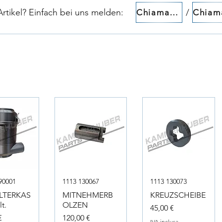
tikel? Einfach bei uns melden:​​
/
Chiamaci!
90001
1113 130067
1113 130073
ILTERKAS
MITNEHMERB
KREUZSCHEIBE
t.
OLZEN
Prezzo
45,00 €
Prezzo
€
120,00 €
IVA inclusa