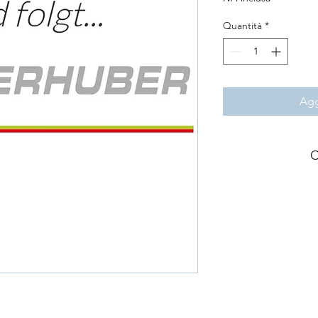
Quantità
*
Agg
C