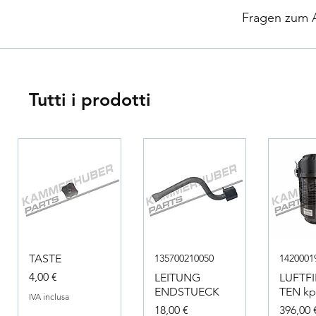
​
Fragen zum Ar
Tutti i prodotti
TASTE
135700210050
1420001
Prezzo
4,00 €
LEITUNG
LUFTF
ENDSTUECK
TEN kpl
IVA inclusa
Prezzo
Prezzo
18,00 €
396,00 