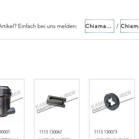
tikel? Einfach bei uns melden:​​
/
Chiamaci!
90001
1113 130067
1113 130073