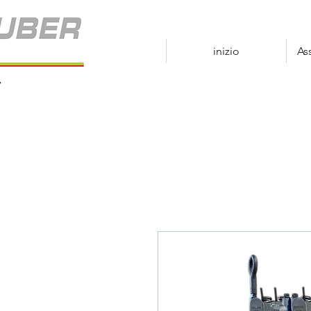
inizio
As
r