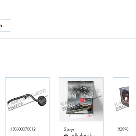
Chiamaci!
130800070012
Steyr-
82098317
Wandkalender