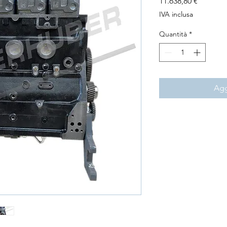
Prezzo
11.638,80 €
IVA inclusa
Quantità
*
Agg