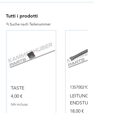
Tutti i prodotti
Suche nach Teilenummer
135700210050
TASTE
Prezzo
LEITUNG
4,00 €
ENDSTUECK
IVA inclusa
Prezzo
18,00 €
IVA inclusa