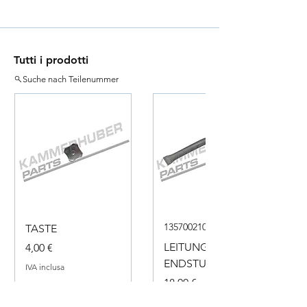
Tutti i prodotti
Suche nach Teilenummer
135700210050
TASTE
Prezzo
LEITUNG
4,00 €
ENDSTUECK
IVA inclusa
Prezzo
18,00 €
IVA inclusa