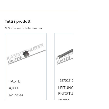
Tutti i prodotti
Suche nach Teilenummer
135700210050
TASTE
Prezzo
LEITUNG
4,00 €
ENDSTUECK
IVA inclusa
Prezzo
18,00 €
IVA inclusa