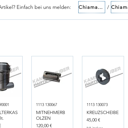
tikel? Einfach bei uns melden:​​
/
Chiamaci!
90001
1113 130067
1113 130073
ILTERKAS
MITNEHMERB
KREUZSCHEIBE
t.
OLZEN
Prezzo
45,00 €
Prezzo
€
120,00 €
IVA inclusa