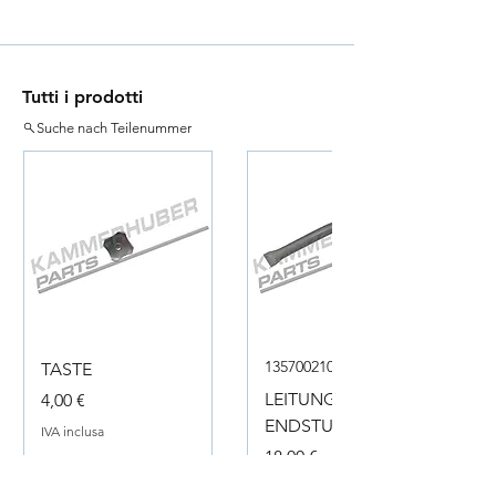
Tutti i prodotti
Suche nach Teilenummer
135700210050
TASTE
Prezzo
LEITUNG
4,00 €
ENDSTUECK
IVA inclusa
Prezzo
18,00 €
IVA inclusa