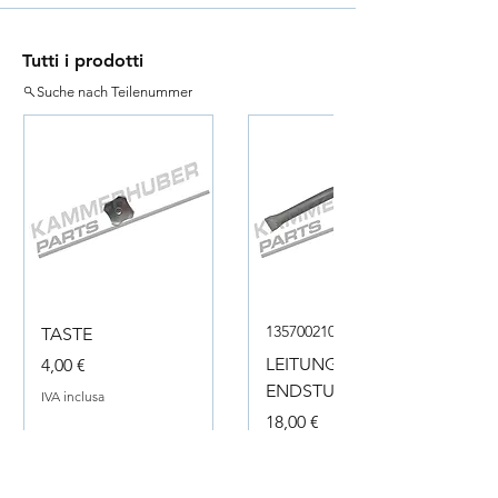
Tutti i prodotti
Suche nach Teilenummer
135700210050
TASTE
Prezzo
LEITUNG
4,00 €
ENDSTUECK
IVA inclusa
Prezzo
18,00 €
IVA inclusa