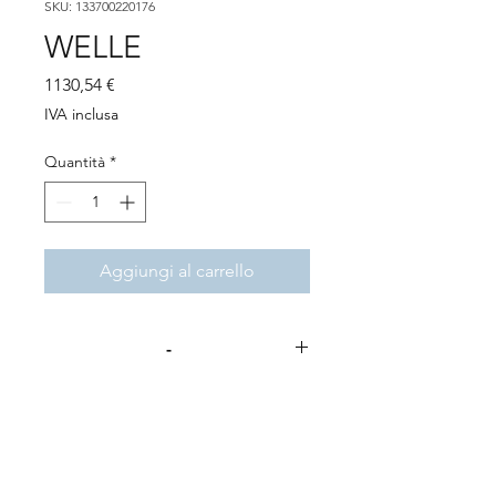
SKU: 133700220176
WELLE
Prezzo
1130,54 €
IVA inclusa
Quantità
*
Aggiungi al carrello
-