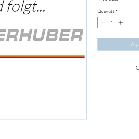
Quantità
*
Agg
C