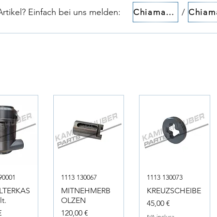
tikel? Einfach bei uns melden:​​
/
Chiamaci!
90001
1113 130067
1113 130073
ILTERKAS
MITNEHMERB
KREUZSCHEIBE
t.
OLZEN
Prezzo
45,00 €
Prezzo
€
120,00 €
IVA inclusa