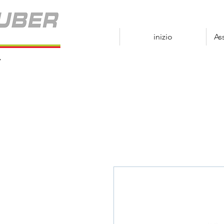
inizio
As
r