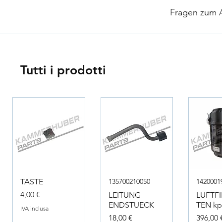
​
Fragen zum Ar
Tutti i prodotti
TASTE
135700210050
1420001
Prezzo
4,00 €
LEITUNG
LUFTF
ENDSTUECK
TEN kpl
IVA inclusa
Prezzo
Prezzo
18,00 €
396,00 