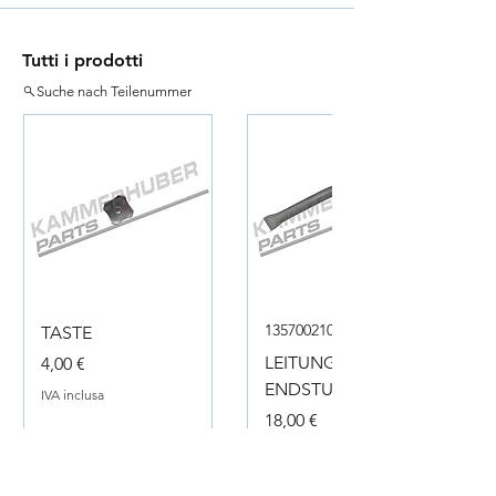
Tutti i prodotti
Suche nach Teilenummer
135700210050
TASTE
Prezzo
LEITUNG
4,00 €
ENDSTUECK
IVA inclusa
Prezzo
18,00 €
IVA inclusa