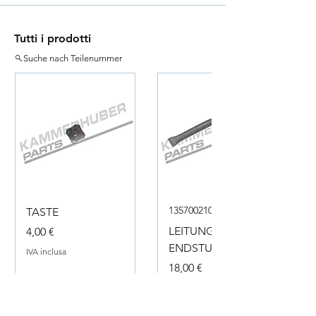
Tutti i prodotti
Suche nach Teilenummer
135700210050
TASTE
Prezzo
LEITUNG
4,00 €
ENDSTUECK
IVA inclusa
Prezzo
18,00 €
IVA inclusa