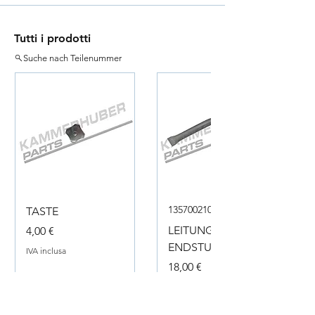
Tutti i prodotti
Suche nach Teilenummer
135700210050
TASTE
Prezzo
LEITUNG
4,00 €
ENDSTUECK
IVA inclusa
Prezzo
18,00 €
IVA inclusa