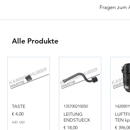
​
Fragen zum Ar
Alle Produkte
TASTE
135700210050
1420001
Preis
€ 4,00
LEITUNG
LUFTF
ENDSTUECK
TEN kpl
inkl. USt
Preis
Preis
€ 18,00
€ 396,0