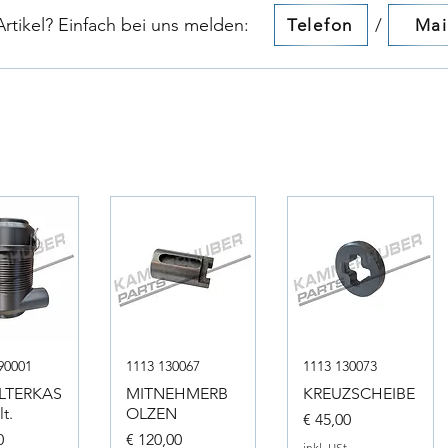
tikel? Einfach bei uns melden:​​
/
Telefon
Mai
90001
1113 130067
1113 130073
ILTERKAS
MITNEHMERB
KREUZSCHEIBE
t.
OLZEN
Preis
€ 45,00
Preis
0
€ 120,00
inkl. USt