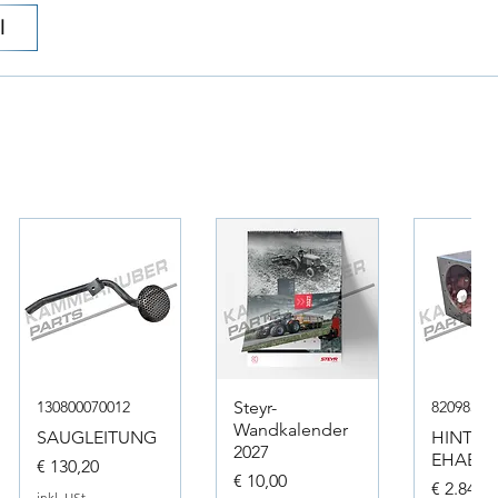
l
130800070012
Steyr-
82098317
Wandkalender
SAUGLEITUNG
HINTER
2027
EHAEUS
Preis
€ 130,20
Preis
€ 10,00
Preis
€ 2.846,
inkl. USt