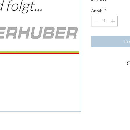
Anzahl
*
In
C