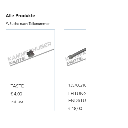
Alle Produkte
Suche nach Teilenummer
135700210050
TASTE
Preis
LEITUNG
€ 4,00
ENDSTUECK
inkl. USt
Preis
€ 18,00
inkl. USt