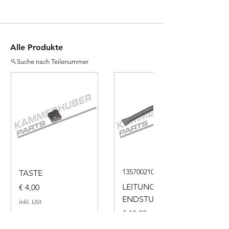
Alle Produkte
Suche nach Teilenummer
135700210050
TASTE
Preis
LEITUNG
€ 4,00
ENDSTUECK
inkl. USt
Preis
€ 18,00
inkl. USt