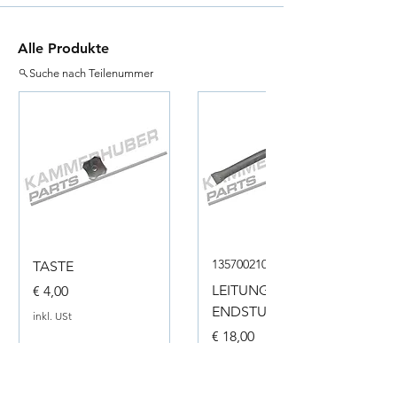
Alle Produkte
Suche nach Teilenummer
135700210050
TASTE
Preis
LEITUNG
€ 4,00
ENDSTUECK
inkl. USt
Preis
€ 18,00
inkl. USt