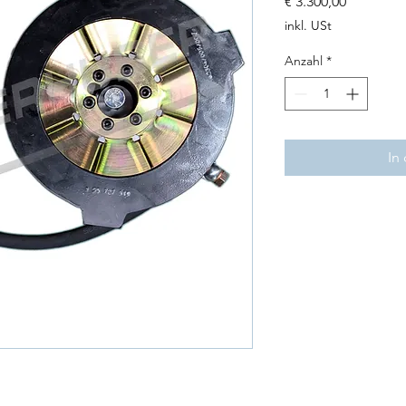
Preis
€ 3.300,00
inkl. USt
Anzahl
*
In