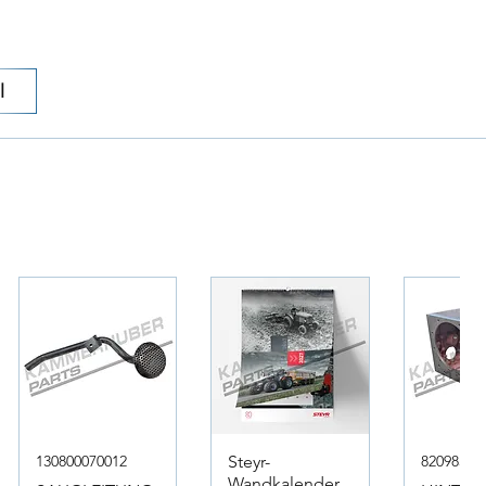
l
130800070012
Steyr-
82098317
Wandkalender