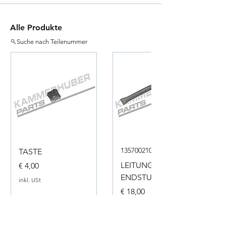
Alle Produkte
Suche nach Teilenummer
135700210050
TASTE
Preis
LEITUNG
€ 4,00
ENDSTUECK
inkl. USt
Preis
€ 18,00
inkl. USt