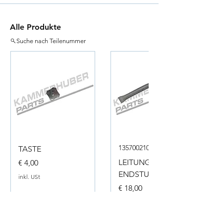
Alle Produkte
Suche nach Teilenummer
135700210050
TASTE
Preis
LEITUNG
€ 4,00
ENDSTUECK
inkl. USt
Preis
€ 18,00
inkl. USt