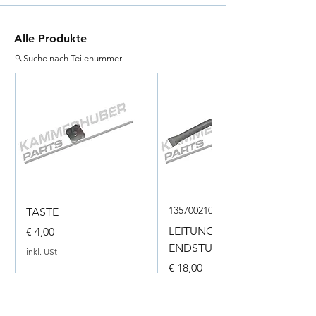
Alle Produkte
Suche nach Teilenummer
135700210050
TASTE
Preis
LEITUNG
€ 4,00
ENDSTUECK
inkl. USt
Preis
€ 18,00
inkl. USt