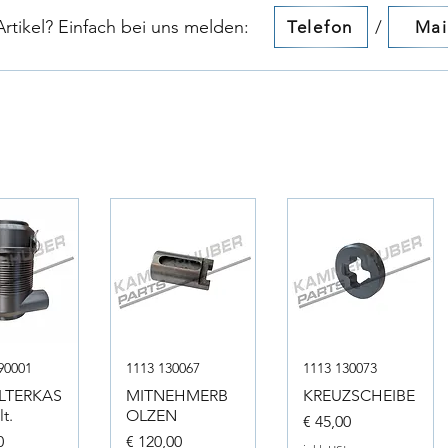
tikel? Einfach bei uns melden:​​
/
Telefon
Mai
90001
1113 130067
1113 130073
ILTERKAS
MITNEHMERB
KREUZSCHEIBE
t.
OLZEN
Preis
€ 45,00
Preis
0
€ 120,00