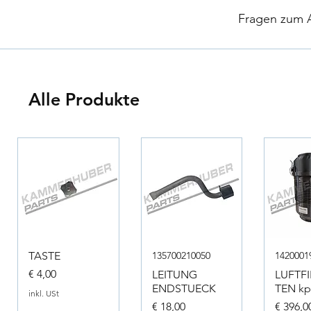
​
Fragen zum Ar
Alle Produkte
TASTE
135700210050
1420001
Preis
€ 4,00
LEITUNG
LUFTF
ENDSTUECK
TEN kpl
inkl. USt
Preis
Preis
€ 18,00
€ 396,0