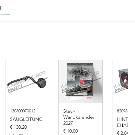
l
130800070012
Steyr-
82098317
Wandkalender
SAUGLEITUNG
HINTER
2027
EHAEUS
Preis
€ 130,20
Preis
€ 10,00
Preis
€ 2.846,