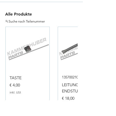
Alle Produkte
Suche nach Teilenummer
135700210050
TASTE
Preis
LEITUNG
€ 4,00
ENDSTUECK
inkl. USt
Preis
€ 18,00
inkl. USt