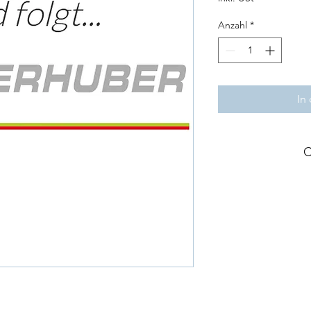
Anzahl
*
In
C