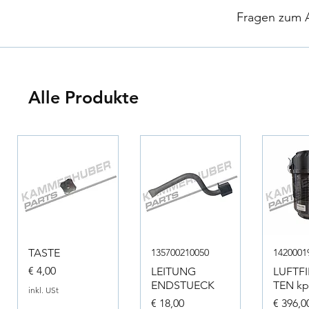
​
Fragen zum Ar
Alle Produkte
TASTE
135700210050
1420001
Preis
€ 4,00
LEITUNG
LUFTF
ENDSTUECK
TEN kpl
inkl. USt
Preis
Preis
€ 18,00
€ 396,0