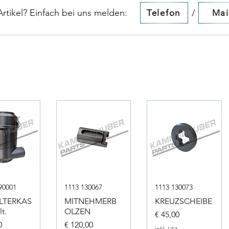
tikel? Einfach bei uns melden:​​
/
Telefon
Mai
90001
1113 130067
1113 130073
ILTERKAS
MITNEHMERB
KREUZSCHEIBE
t.
OLZEN
Preis
€ 45,00
Preis
0
€ 120,00
inkl. USt