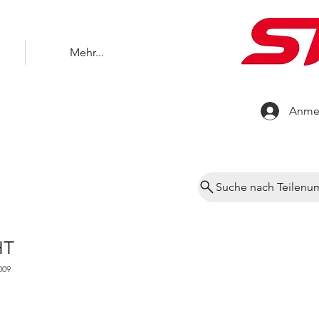
Mehr...
Anme
Suche nach Teilen
HT
009