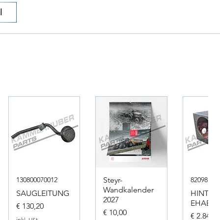
l
130800070012
Steyr-
82098317
Wandkalender
SAUGLEITUNG
HINTER
2027
EHAEUS
Preis
€ 130,20
Preis
€ 10,00
Preis
€ 2.846,
inkl. USt