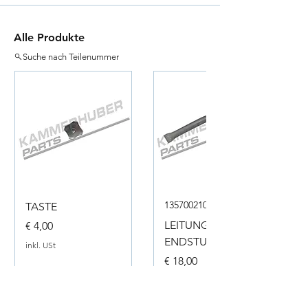
Alle Produkte
Suche nach Teilenummer
135700210050
TASTE
Preis
LEITUNG
€ 4,00
ENDSTUECK
inkl. USt
Preis
€ 18,00
inkl. USt