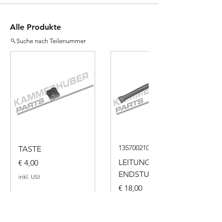
Alle Produkte
Suche nach Teilenummer
135700210050
TASTE
Preis
LEITUNG
€ 4,00
ENDSTUECK
inkl. USt
Preis
€ 18,00
inkl. USt