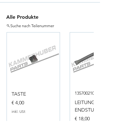
Alle Produkte
Suche nach Teilenummer
135700210050
TASTE
Preis
LEITUNG
€ 4,00
ENDSTUECK
inkl. USt
Preis
€ 18,00
inkl. USt