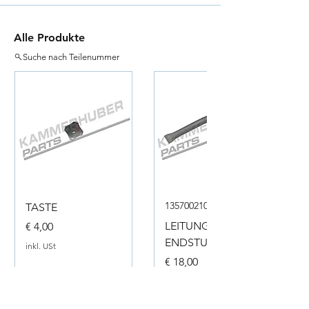
Alle Produkte
Suche nach Teilenummer
135700210050
TASTE
Preis
LEITUNG
€ 4,00
ENDSTUECK
inkl. USt
Preis
€ 18,00
inkl. USt