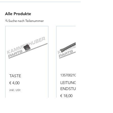
Alle Produkte
Suche nach Teilenummer
135700210050
TASTE
Preis
LEITUNG
€ 4,00
ENDSTUECK
inkl. USt
Preis
€ 18,00
inkl. USt