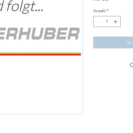
Anzahl
*
In
C