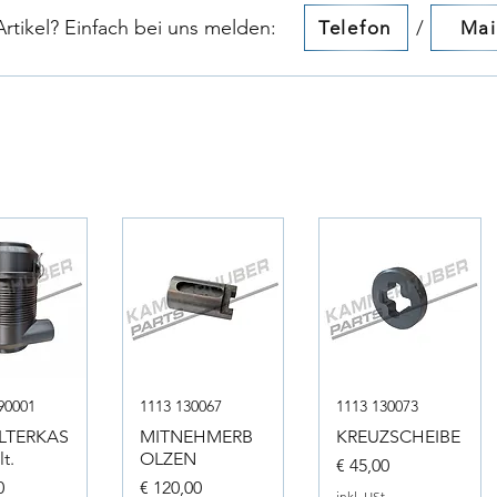
tikel? Einfach bei uns melden:​​
/
Telefon
Mai
90001
1113 130067
1113 130073
ILTERKAS
MITNEHMERB
KREUZSCHEIBE
t.
OLZEN
Preis
€ 45,00
Preis
0
€ 120,00
inkl. USt