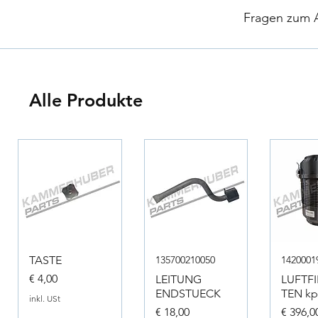
​
Fragen zum Ar
Alle Produkte
TASTE
135700210050
1420001
Preis
€ 4,00
LEITUNG
LUFTF
ENDSTUECK
TEN kpl
inkl. USt
Preis
Preis
€ 18,00
€ 396,0