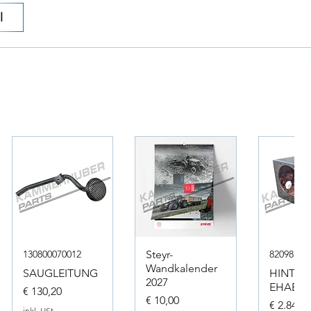
l
130800070012
Steyr-
82098317
Wandkalender
SAUGLEITUNG
HINTER
2027
EHAEUS
Preis
€ 130,20
Preis
€ 10,00
Preis
€ 2.846,
inkl. USt