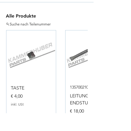
Alle Produkte
Suche nach Teilenummer
135700210050
TASTE
Preis
LEITUNG
€ 4,00
ENDSTUECK
inkl. USt
Preis
€ 18,00
inkl. USt