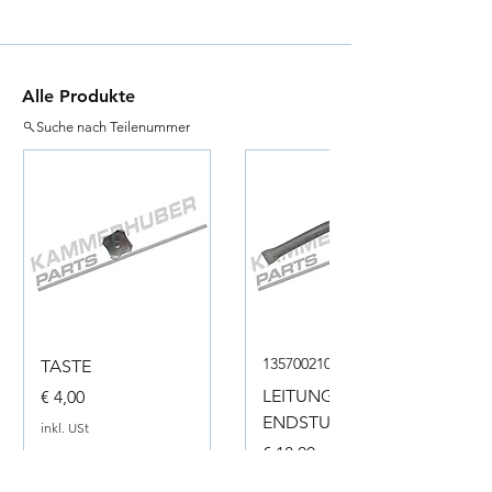
Alle Produkte
Suche nach Teilenummer
135700210050
TASTE
Preis
LEITUNG
€ 4,00
ENDSTUECK
inkl. USt
Preis
€ 18,00
inkl. USt