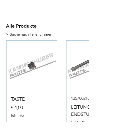
Alle Produkte
Suche nach Teilenummer
135700210050
TASTE
Preis
LEITUNG
€ 4,00
ENDSTUECK
inkl. USt
Preis
€ 18,00
inkl. USt