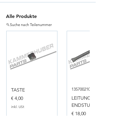
Alle Produkte
Suche nach Teilenummer
135700210050
TASTE
Preis
LEITUNG
€ 4,00
ENDSTUECK
inkl. USt
Preis
€ 18,00
inkl. USt