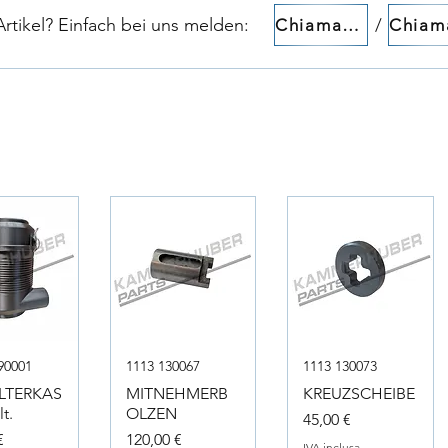
tikel? Einfach bei uns melden:​​
/
Chiamaci!
90001
1113 130067
1113 130073
ILTERKAS
MITNEHMERB
KREUZSCHEIBE
t.
OLZEN
Prezzo
45,00 €
Prezzo
€
120,00 €
IVA inclusa