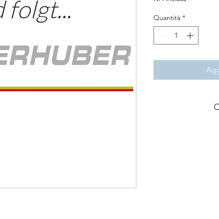
Quantità
*
Agg
C