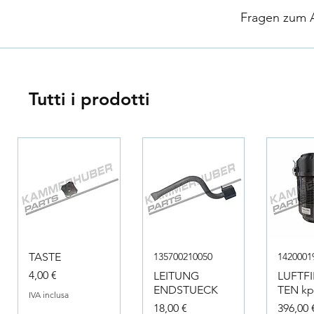
​
Fragen zum Ar
Tutti i prodotti
TASTE
135700210050
1420001
Prezzo
4,00 €
LEITUNG
LUFTF
ENDSTUECK
TEN kpl
IVA inclusa
Prezzo
Prezzo
18,00 €
396,00 