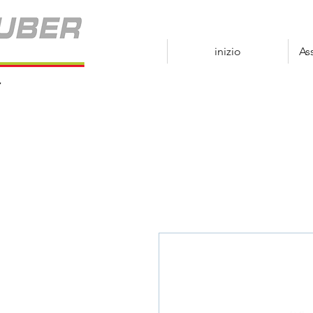
inizio
As
r