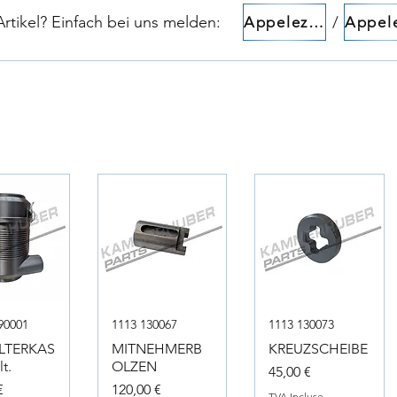
tikel? Einfach bei uns melden:​​
/
Appelez-nous!
90001
1113 130067
1113 130073
ILTERKAS
MITNEHMERB
KREUZSCHEIBE
t.
OLZEN
Prix
45,00 €
Prix
€
120,00 €
TVA Incluse