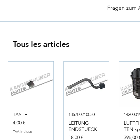
​
Fragen zum Ar
Tous les articles
TASTE
135700210050
1420001
Prix
4,00 €
LEITUNG
LUFTF
ENDSTUECK
TEN kpl
TVA Incluse
Prix
Prix
18,00 €
396,00 