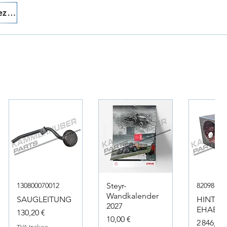
Appelez-nous!
130800070012
Steyr-
82098317
Wandkalender
SAUGLEITUNG
HINTER
2027
EHAEUS
Prix
130,20 €
Prix
10,00 €
Prix
2 846,40 
TVA Incluse