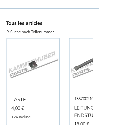
Tous les articles
Suche nach Teilenummer
135700210050
TASTE
Prix
LEITUNG
4,00 €
ENDSTUECK
TVA Incluse
Prix
18,00 €
TVA Incluse