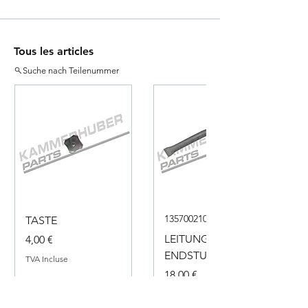
Tous les articles
Suche nach Teilenummer
135700210050
TASTE
Prix
LEITUNG
4,00 €
ENDSTUECK
TVA Incluse
Prix
18,00 €
TVA Incluse